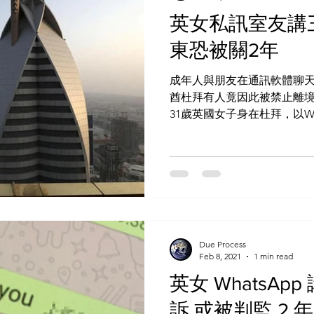
英女私訊室友講
東恐被關2年
成年人與朋友在通訊軟體聊
酋杜拜有人竟因此被禁止離
31歲英國女子身在杜拜，以Wh
期間她向對方講髒話，遭對
回英，還面臨2年監禁或罰款。.
Due Process
Feb 8, 2021
1 min read
英女 WhatsA
訴 或被判監 2 年