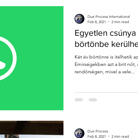
Due Process International
Feb 8, 2021
2 min read
Egyetlen csúnya 
börtönbe kerülhe
Két év börtönre is ítélhetik a
Emírségekben azt a brit nőt, ak
rendőrségen, mivel a vele...
Due Process
Feb 8, 2021
2 min read