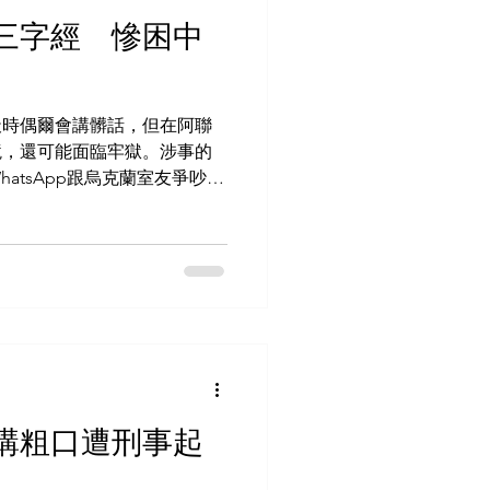
三字經 慘困中
天時偶爾會講髒話，但在阿聯
境，還可能面臨牢獄。涉事的
atsApp跟烏克蘭室友爭吵，
方報警，現在她既不能上飛機
..
pp 講粗口遭刑事起