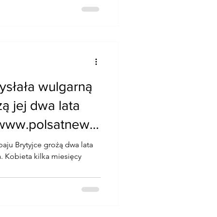
ysłała wulgarną
 jej dwa lata
/www.polsatnews.
baju Brytyjce grożą dwa lata
. Kobieta kilka miesięcy