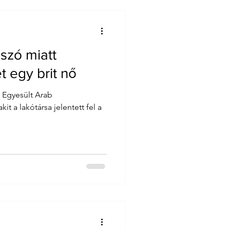
szó miatt
t egy brit nő
z Egyesült Arab
it a lakótársa jelentett fel a