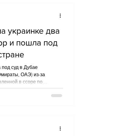
ла украинке два
pp и пошла под
стране
 под суд в Дубае
мираты, ОАЭ) из-за
ленной в ссоре по