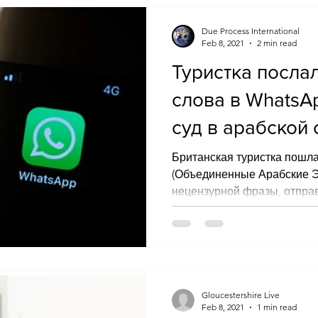
Due Process International
Feb 8, 2021
2 min read
Туристка посла
слова в WhatsA
суд в арабской 
Британская туристка пошла
(Объединенные Арабские Э
нецензурной фразы, отправ
WhatsApp...
Gloucestershire Live
Feb 8, 2021
1 min read