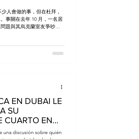
能是不少人會做的事，但在杜拜，
事關在去年 10 月，一名居
桌問題與其烏克蘭室友爭吵，
pp 發送 F 字頭的粗口短訊，
收拾家當想回國的...
CA EN DUBAI LE
 A SU
 CUARTO EN
e una discusión sobre quién