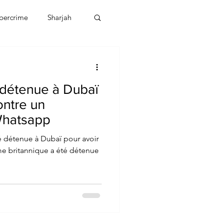
bercrime
Sharjah
EBT
OMAN
 détenue à Dubaï
CDO
Human Rights
ontre un
Whatsapp
 détenue à Dubaï pour avoir
e britannique a été détenue