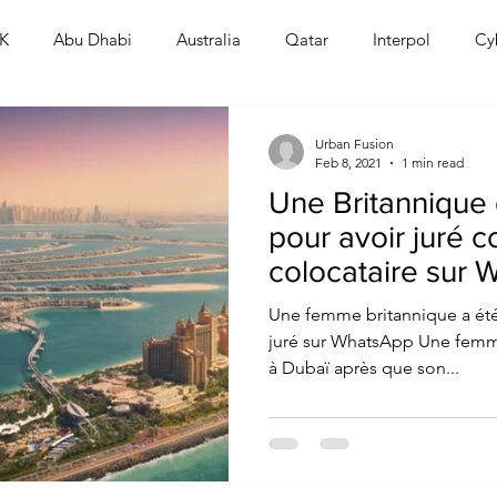
K
Abu Dhabi
Australia
Qatar
Interpol
Cy
Human Rights
Saudi
Cryptocurrency
FIFA
D
Urban Fusion
Feb 8, 2021
1 min read
Une Britannique
USA
TURKEY
Ireland
U.K.
CHINA
F
pour avoir juré c
colocataire sur 
RALIA
Une femme britannique a été
juré sur WhatsApp Une femm
à Dubaï après que son...