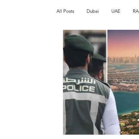
All Posts
Dubai
UAE
RA
Israel
Papua New Guinea
LGBT+
RUSSIA
INDIA
PAKISTAN
INDIA
AUST