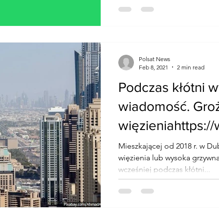
Polsat News
Feb 8, 2021
2 min read
Podczas kłótni w
wiadomość. Grożą
więzieniahttps:/
pl/w
Mieszkającej od 2018 r. w Du
więzienia lub wysoka grzywna
wcześniej podczas kłótni...