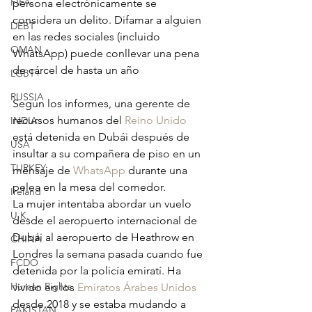
FIFA
persona electrónicamente se 
considera un delito. Difamar a alguien 
DEBT
en las redes sociales (incluido 
OMAN
WhatsApp) puede conllevar una pena 
de cárcel de hasta un año
LGBT+
RUSSIA
Según los informes, una gerente de 
recursos humanos del 
Reino Unido
INDIA
está detenida en Dubái después de 
USA
insultar a su compañera de piso en un 
TURKEY
mensaje de 
WhatsApp
 durante una 
pelea en la mesa del comedor.
Ireland
La mujer intentaba abordar un vuelo 
U.K.
desde el aeropuerto internacional de 
Dubái al aeropuerto de Heathrow en 
CHINA
Londres la semana pasada cuando fue 
FCDO
detenida por la policía emiratí. Ha 
Human Rights
vivido en los 
Emiratos Árabes Unidos
desde 2018 y se estaba mudando a 
PAKISTAN