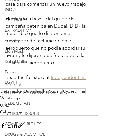
casa para comenzar un nuevo trabajo.
INDIA
Hablando a través del grupo de 
AUSTRALIA
campaña detenida en Dubái (DID), la 
EXTRADITION
mujer dijo que le dijeron en el 
mostrador de facturación en el 
e-safety
aeropuerto que no podía abordar su 
Elon Musk
avión y le dijeron que fuera a ver a la 
Dubai Police
policía del aeropuerto.
France
Read the full story at 
Independent in 
EGYPT
Spanish
Detained in Dubai
Radha Stirling
Cybercrime
INTERPOL SILVER NOTICE
Whatsapp
UZBEKISTAN
UAE
Cybercrime
JUDICIAL ISSUES
WOMEN'S RIGHTS
DRUGS & ALCOHOL