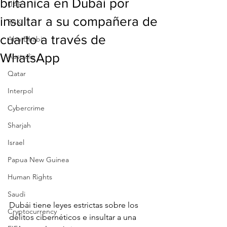
británica en Dubái por
UAE
insultar a su compañera de
RAK
cuarto a través de
Abu Dhabi
WhatsApp
Australia
Qatar
Interpol
Cybercrime
Sharjah
Israel
Papua New Guinea
Human Rights
Saudi
Dubái tiene leyes estrictas sobre los 
Cryptocurrency
delitos cibernéticos e insultar a una 